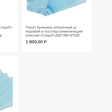
териТ»
Пакет бумажно-пленочный д/
паровой и газ.стер.самоклеющий
ор
плоский «СтериТ»200*350 №100
1 800,00
₽