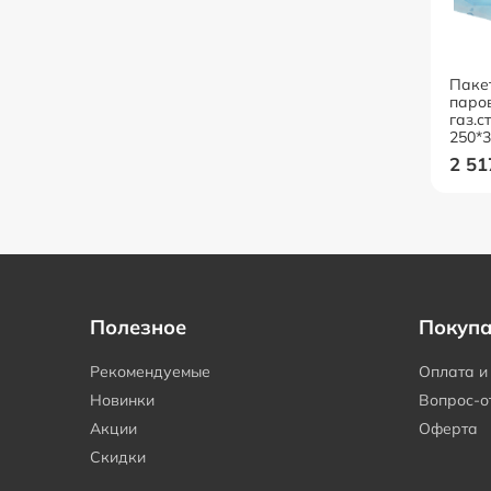
Паке
паро
газ.с
250*
2 51
Полезное
Покуп
Рекомендуемые
Оплата и
Новинки
Вопрос-о
Акции
Оферта
Скидки