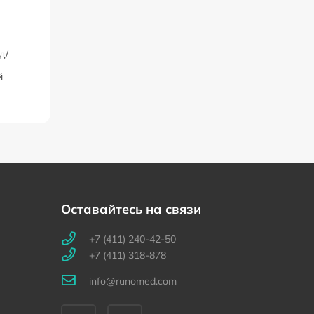
д/
й
Оставайтесь на связи
+7 (411) 240-42-50
+7 (411) 318-878
info@runomed.com