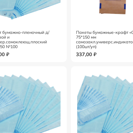
т бумажно-пленочный д/
Пакеты бумажные-крафт «С
вой и
75*150 мм
тер.самоклеющ.плоский
самозакл.универс.индикат
250 №100
(100шт/уп)
,00
₽
337,00
₽