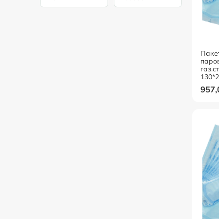
Паке
паро
газ.с
130*
957