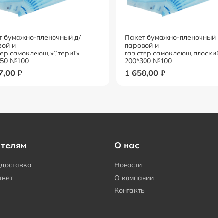
т бумажно-пленочный д/
Пакет бумажно-пленочный 
вой и
паровой и
тер.самоклеющ.»СтериТ»
газ.стер.самоклеющ.плоски
350 №100
200*300 №100
7,00
₽
1 658,00
₽
ателям
О нас
 доставка
Новости
твет
О компании
Контакты