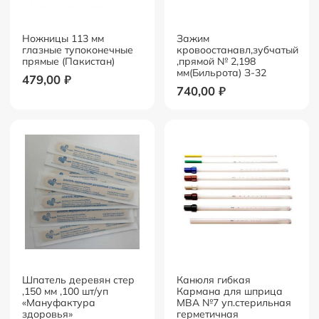
Ножницы 113 мм
Зажим
глазные тупоконечные
кровоостанавл,зубчатый
прямые (Пакистан)
,прямой № 2,198
мм(Бильрота) З-32
479,00
₽
740,00
₽
Шпатель деревян стер
Канюля гибкая
,150 мм ,100 шт/уп
Кармана для шприца
«Мануфактура
МВА №7 уп.стерильная
здоровья»
герметичная