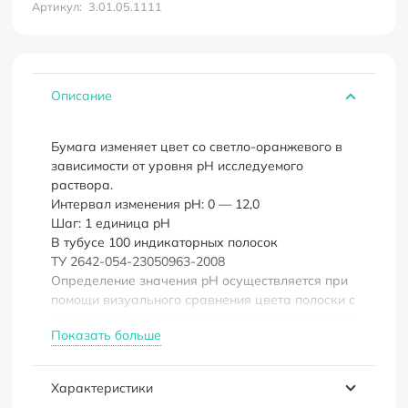
йодкрахмальная
Артикул:
3.01.05.1111
(100
шт.),
Экрос,
3.01.05.1111
Описание
Бумага изменяет цвет со светло-оранжевого в
зависимости от уровня pH исследуемого
раствора.
Интервал изменения pH: 0 — 12,0
Шаг: 1 единица pH
В тубусе 100 индикаторных полосок
ТУ 2642-054-23050963-2008
Определение значения pH осуществляется при
помощи визуального сравнения цвета полоски с
эталонной шкалой, расположенной на упаковке
Показать больше
с индикаторной бумагой.
Цветная шкала на этикетке тщательно
Характеристики
откалибрована в соответствии с цветами