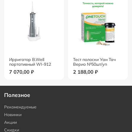
Ирригатор B.Well
Тест полоски Уан Тач
портативный WI-912
Верио №50шт/уп
7 070,00
₽
2 188,00
₽
Полезное
Рекомендуемые
Новинки
Акции
Скидки