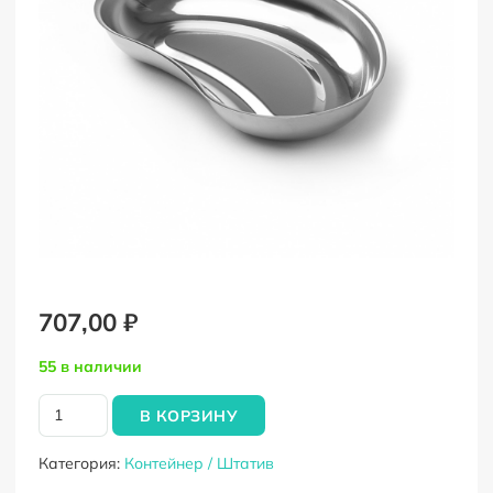
707,00
₽
55 в наличии
Количество
В КОРЗИНУ
товара
Лоток
Категория:
Контейнер / Штатив
почкообразный